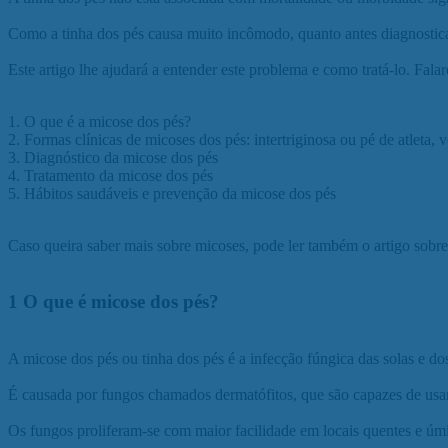
Como a tinha dos pés causa muito incômodo, quanto antes diagnostica
Este artigo lhe ajudará a entender este problema e como tratá-lo. Fala
1. O que é a micose dos pés?
2. Formas clínicas de micoses dos pés: intertriginosa ou pé de atleta,
3. Diagnóstico da micose dos pés
4. Tratamento da micose dos pés
5. Hábitos saudáveis e prevenção da micose dos pés
Caso queira saber mais sobre micoses, pode ler também o artigo sobr
1 O que é micose dos pés?
A micose dos pés ou tinha dos pés é a infecção fúngica das solas e dos
É causada por fungos chamados dermatófitos, que são capazes de usar 
Os fungos proliferam-se com maior facilidade em locais quentes e ú