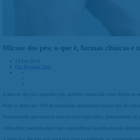
Micose dos pés: o que é, formas clínicas e
13 Feb 2019
Dra Rossana Sette
A micose dos pés, tinha dos pés, também conhecida como frieira ou 
Pode-se dizer que 70% da população apresentará micose nos pés em
Normalmente apresenta-se mais no sexo masculino, independente de gr
Além disto, podemos dizer que a prevalência da tinha dos pés aumenta
A tinha dos pés não está associada com mortalidade ou morbidade sign