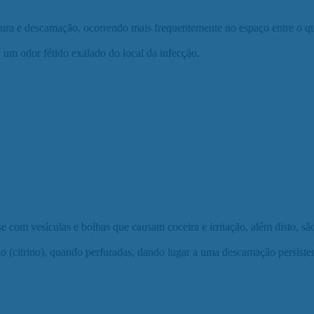
sura e descamação, ocorrendo mais frequentemente no espaço entre o qu
 um odor fétido exalado do local da infecção.
 com vesículas e bolhas que causam coceira e irritação, além disto, sã
 (citrino), quando perfuradas, dando lugar a uma descamação persisten