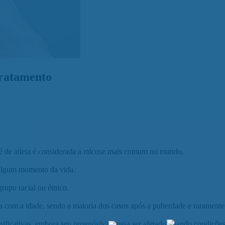
 tratamento
pé de atleta é considerada a micose mais comum no mundo.
 algum momento da vida.
upo racial ou étnico.
 com a idade, sendo a maioria dos casos após a puberdade e raramente a
ificativas, embora seu prognóstico possa ser afetado quando condições