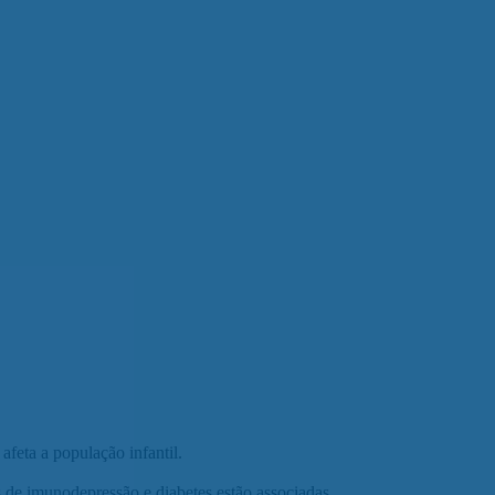
feta a população infantil.
 de imunodepressão e diabetes estão associadas.