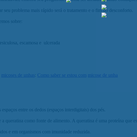
r seu problema mais rápido será o tratamento e o fim do desconforto.
remos sobre:
 vesiculosa, escamosa e ulcerada
e
micoses de unhas
:
Como saber se estou com
micose de unha
 espaços entre os dedos (espaços interdigitais) dos pés.
a queratina como fonte de alimento. A queratina é uma proteína que est
midos e em organismos com imunidade reduzida.