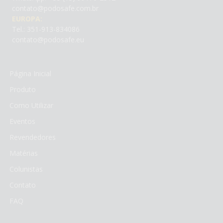
contato@podosafe.com.br
EUROPA:
Tel.: 351-913-834086
contato@podosafe.eu
Página Inicial
Produto
Como Utilizar
Eventos
Revendedores
Matérias
Colunistas
Contato
FAQ