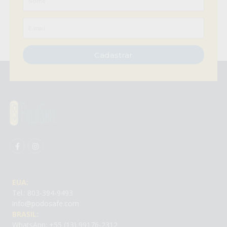
Cadastrar
EUA:
Tel.: 803-394-9493
info@podosafe.com
BRASIL:
WhatsApp: +55 (13) 99176-2312