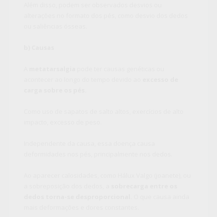
Além disso, podem ser observados desvios ou
alterações no formato dos pés, como desvio dos dedos
ou saliências ósseas.
b) Causas
A
metatarsalgia
pode ter causas genéticas ou
acontecer ao longo do tempo devido ao
excesso de
carga sobre os pés.
Como uso de sapatos de salto altos, exercícios de alto
impacto, excesso de peso.
Independente da causa, essa doença causa
deformidades nos pés, principalmente nos dedos.
Ao aparecer calosidades, como Hálux Valgo (joanete), ou
a sobreposição dos dedos, a
sobrecarga entre os
dedos torna-se desproporcional.
O que causa ainda
mais deformações e dores constantes.