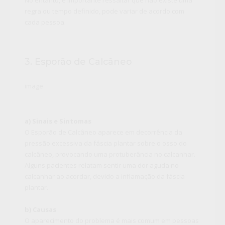
No entanto, é importante ressaltar que não existe uma
regra ou tempo definido, pode variar de acordo com
cada pessoa.
3. Esporão de Calcâneo
image
a) Sinais e Sintomas
O
Esporão
de Calcâneo
aparece em decorrência da
pressão excessiva da fáscia plantar sobre o osso do
calcâneo, provocando uma protuberância no calcanhar.
Alguns pacientes relatam sentir uma dor aguda no
calcanhar ao acordar, devido a inflamação da fáscia
plantar.
b) Causas
O aparecimento do problema é mais comum em pessoas