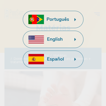
Matérias
Home
Matérias
Dores nos pés: conheça os principais problemas e
tratamentos