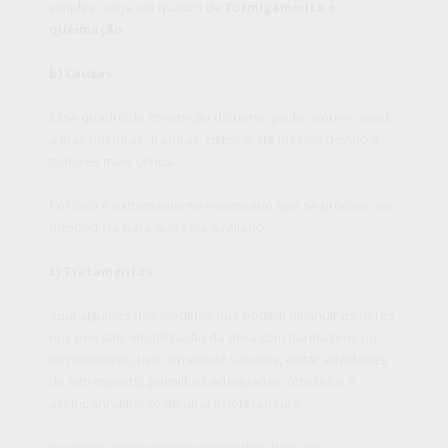
simples, surja um quadro de
formigamento e
queimação.
b) Causas
Esse quadro de constrição do nervo pode ocorrer devido
a más posturas, fraturas, cistos e até mesmo devido a
tumores mais sérios.
Por isso é extremamente necessário que se procure um
ortopedista para que seja avaliado.
c) Tratamentos
Aqui algumas das medidas que podem diminuir as dores
nos pés são: imobilização da área com bandagens ou
tornozeleiras, uso correto de sapatos, evitar atividades
de alto impacto, palmilhas adequadas, órteses e o
acompanhamento de uma fisioterapeuta.
Pacientes normalmente respondem bem aos