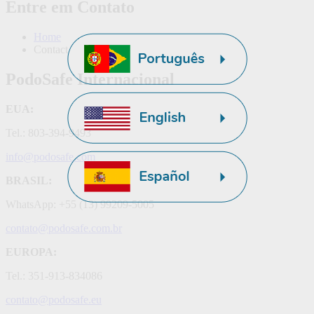
Entre em Contato
Home
Contact
PodoSafe Internacional
EUA:
Tel.: 803-394-9493
info@podosafe.com
BRASIL:
WhatsApp: +55 (13) 99209-5005
contato@podosafe.com.br
EUROPA:
Tel.: 351-913-834086
contato@podosafe.eu