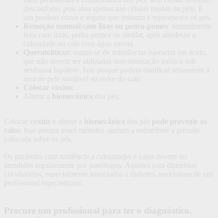
desconforto, pois atua apenas nas células mortas da pele. É
um produto suave e seguro que restaura e rejuvenesce os pés.
Remoção manual com lixas ou pedra-pomes
: normalmente
feita com lixas, pedra-pomes ou similar, após amolecer a
calosidade ou calo com água morna.
Queratolíticos
: tratam-se de substâncias baseadas em ácido,
que não devem ser utilizadas sem orientação médica sob
nenhuma hipótese. Isso porque podem danificar seriamente a
área de pele saudável ao redor do calo.
Colocar coxins
;
Alterar a
biomecânica
dos pés;
Colocar
coxins
e alterar a
biomecânica
dos pés
pode prevenir os
calos
. Isso porque esses métodos ajudam a redistribuir a pressão
colocada sobre os pés.
Os pacientes com tendência a calosidades e calos devem ser
atendidos regularmente por podólogos. Aqueles com distúrbios
circulatórios, especialmente associados a diabetes, necessitam de um
profissional especializado.
Procure um profissional para ter o diagnóstico,