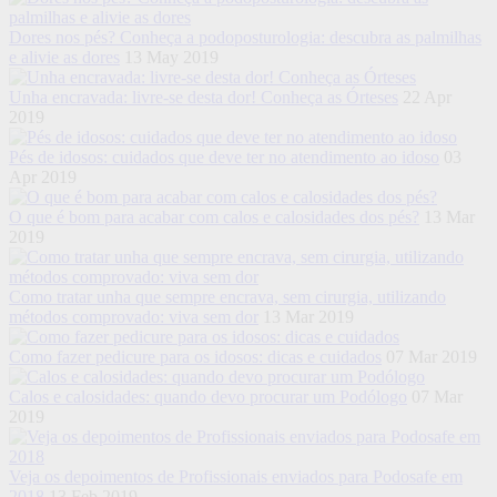
Dores nos pés? Conheça a podoposturologia: descubra as palmilhas
e alivie as dores
13 May 2019
Unha encravada: livre-se desta dor! Conheça as Órteses
22 Apr
2019
Pés de idosos: cuidados que deve ter no atendimento ao idoso
03
Apr 2019
O que é bom para acabar com calos e calosidades dos pés?
13 Mar
2019
Como tratar unha que sempre encrava, sem cirurgia, utilizando
métodos comprovado: viva sem dor
13 Mar 2019
Como fazer pedicure para os idosos: dicas e cuidados
07 Mar 2019
Calos e calosidades: quando devo procurar um Podólogo
07 Mar
2019
Veja os depoimentos de Profissionais enviados para Podosafe em
2018
13 Feb 2019