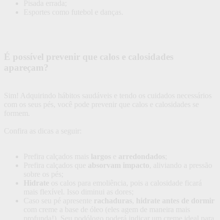
Pisada errada;
Esportes como futebol e danças.
É possível prevenir que calos e calosidades
apareçam?
Sim! Adquirindo hábitos saudáveis e tendo os cuidados necessários
com os seus pés, você pode prevenir que calos e calosidades se
formem.
Confira as dicas a seguir:
Prefira calçados mais
largos
e
arredondados
;
Prefira calçados que
absorvam impacto
, aliviando a pressão
sobre os pés;
Hidrate
os calos para emoliência, pois a calosidade ficará
mais flexível. Isso diminui as dores;
Caso seu pé apresente
rachaduras
,
hidrate antes de dormir
com creme a base de óleo (eles agem de maneira mais
profunda!). Seu podólogo poderá indicar um creme ideal para