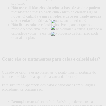
seu caso.
Não use calicida: eles são feitos a base de ácido e podem
piorar ainda mais o problema - além de causar alguns
novos. O calicida é um remédio, e deve ser usado apenas
sob orientação médica. Nunca se automedique!
Não lixe os calos e calosidades
. Pode parecer que isso
resolve o problema, mas lixar não elimina a causa. Quando a
calosidade voltar - e ela vai - o processo de formação pode
estar ainda pior.
Como são os tratamentos para calos e calosidades?
Quando os calos já estão presentes, o ponto mais importante do
tratamento é identificar qual foi a causa da formação.
Para suavizar a aparência dos calos e calosidades em si, alguns
procedimentos comuns são:
Remoção manual
: com PodoSafe®, que derrete os calos
mais persistentes e condensados dos pés, sem causar nenhum