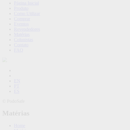
Página Inicial
Produto
Como Utilizar
Comprar
Eventos
Revendedores
Matérias
Colunistas
Contato
FAQ
EN
PT
ES
©
PodoSafe
Matérias
Home