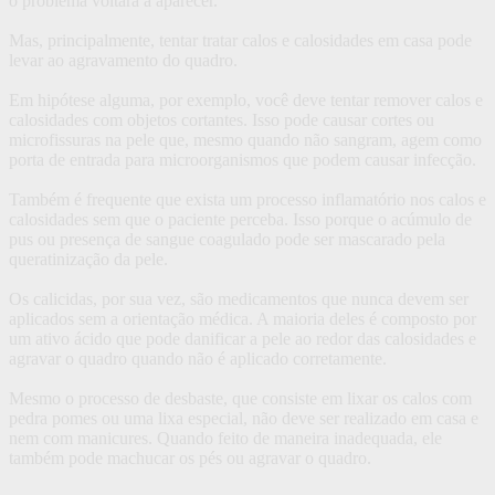
o problema voltará a aparecer.
Mas, principalmente, tentar tratar calos e calosidades em casa pode
levar ao agravamento do quadro.
Em hipótese alguma, por exemplo, você deve tentar remover calos e
calosidades com objetos cortantes. Isso pode causar cortes ou
microfissuras na pele que, mesmo quando não sangram, agem como
porta de entrada para microorganismos que podem causar infecção.
Também é frequente que exista um processo inflamatório nos calos e
calosidades sem que o paciente perceba. Isso porque o acúmulo de
pus ou presença de sangue coagulado pode ser mascarado pela
queratinização da pele.
Os calicidas, por sua vez, são medicamentos que nunca devem ser
aplicados sem a orientação médica. A maioria deles é composto por
um ativo ácido que pode danificar a pele ao redor das calosidades e
agravar o quadro quando não é aplicado corretamente.
Mesmo o processo de desbaste, que consiste em lixar os calos com
pedra pomes ou uma lixa especial, não deve ser realizado em casa e
nem com manicures. Quando feito de maneira inadequada, ele
também pode machucar os pés ou agravar o quadro.