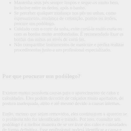
Mantenha seus pés sempre limpos e seque-os muito bem,
inclusive entre os dedos, após o banho.
Se perceber qualquer mudança nos pés ou unhas, como
espessamento, mudança de coloração, pontos ou lesões,
procure um podólogo.
Cuidado com o corte da unha, evite cortá-la muito curta ou
com as bordas muito arredondadas. É recomendado lixar as
bordas das unhas ao invés de cortá-las.
Não compartilhe instrumentos de manicure e prefira realizar
procedimentos junto a um profissional especializado.
Por que procurar um podólogo?
Existem muitas possíveis causas para o aparecimento de calos e
calosidades. Eles podem decorrer de calçados muito apertados, de
postura inadequada, atrito e até mesmo devido a causas internas.
Então, mesmo que sejam removidos, eles continuaram a aparecer se
o problema não for identificado e tratado. Por isso, consultar um
podólogo é a melhor maneira de se ver livre dos calos e calosidades
de forma definitiva. Esse profissional poderá identificar a causa e