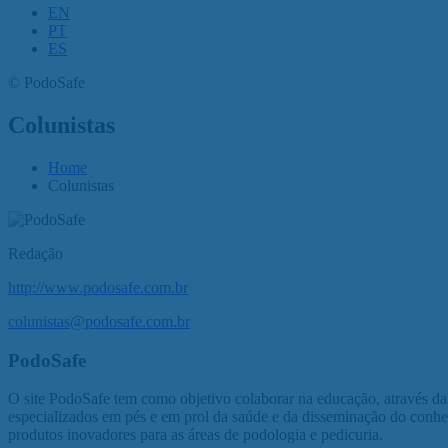
EN
PT
ES
©
PodoSafe
Colunistas
Home
Colunistas
Redação
http://www.podosafe.com.br
colunistas@podosafe.com.br
PodoSafe
O site PodoSafe tem como objetivo colaborar na educação, através da
especializados em pés e em prol da saúde e da disseminação do con
produtos inovadores para as áreas de podologia e pedicuria.