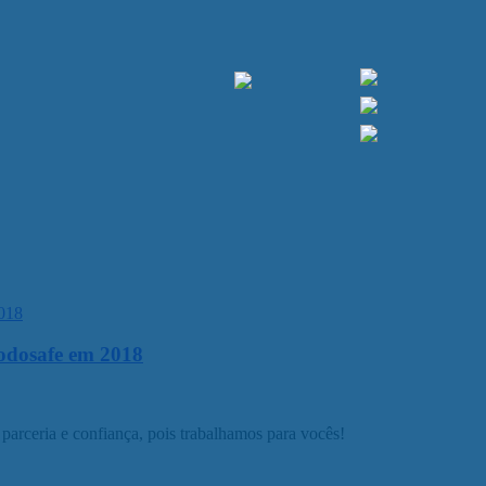
Podosafe em 2018
parceria e confiança, pois trabalhamos para vocês!