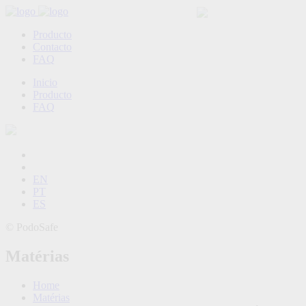
Producto
Contacto
FAQ
Inicio
Producto
FAQ
EN
PT
ES
©
PodoSafe
Matérias
Home
Matérias