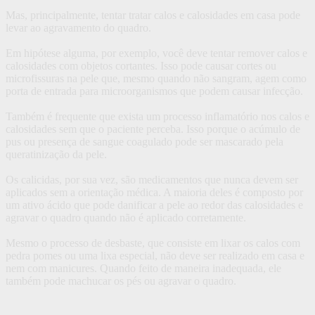
Mas, principalmente, tentar tratar calos e calosidades em casa pode
levar ao agravamento do quadro.
Em hipótese alguma, por exemplo, você deve tentar remover calos e
calosidades com objetos cortantes. Isso pode causar cortes ou
microfissuras na pele que, mesmo quando não sangram, agem como
porta de entrada para microorganismos que podem causar infecção.
Também é frequente que exista um processo inflamatório nos calos e
calosidades sem que o paciente perceba. Isso porque o acúmulo de
pus ou presença de sangue coagulado pode ser mascarado pela
queratinização da pele.
Os calicidas, por sua vez, são medicamentos que nunca devem ser
aplicados sem a orientação médica. A maioria deles é composto por
um ativo ácido que pode danificar a pele ao redor das calosidades e
agravar o quadro quando não é aplicado corretamente.
Mesmo o processo de desbaste, que consiste em lixar os calos com
pedra pomes ou uma lixa especial, não deve ser realizado em casa e
nem com manicures. Quando feito de maneira inadequada, ele
também pode machucar os pés ou agravar o quadro.