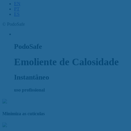
EN
PT
ES
©
PodoSafe
PodoSafe
Emoliente de Calosidade
Instantâneo
uso profissional
Minimiza as cutículas